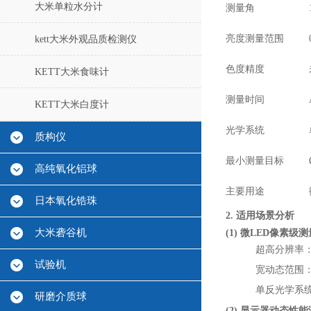
大米单粒水分计
测量角
亮度测量范围
kett大米外观品质检测仪
色度精度
KETT大米食味计
测量时间
KETT大米白度计
光学系统
质构仪
最小测量目标
高纯氧化铝球
主要用途
日本氧化锆珠
2. 适用场景分析
大米砻谷机
(1) 微LED像素级测量
超高分辨率：
试验机
宽动态范围：
单反光学系
研磨介质球
(2) 显示器动态性能测