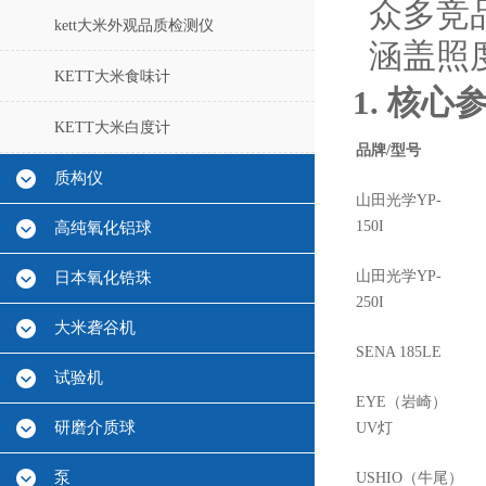
众多竞
kett大米外观品质检测仪
涵盖照
KETT大米食味计
1. 核心
KETT大米白度计
品牌/型号
质构仪
山田光学YP-
150I
高纯氧化铝球
山田光学YP-
日本氧化锆珠
250I
大米砻谷机
SENA 185LE
试验机
EYE（岩崎）
研磨介质球
UV灯
泵
USHIO（牛尾）