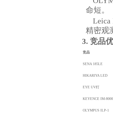
OLY
命短。
Leic
精密观
3. 竞
竞品
SENA 185LE
HIKARIYA LED
EYE UV灯
KEYENCE IM-8000
OLYMPUS ILP-1