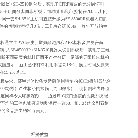
Hz)+SH-3510组合后，实现了CFRP蒙皮的无分层切割，
分子层面分离而非断裂，同时瞬间温升(控制在200℃以下)
SH-3510主机可直接升级为SF-8500RR机器人切割
零件的切割效率提升3倍，工具寿命延长5倍，每年可节约生
表板通常由PVC表皮、聚氨酯泡沫和ABS基板多层复合而
-8500RR+SH-3510机器人切割系统后，实现了三维
同步切断不同硬度的材料层而不产生分层；尾部的无限旋转机构
据显示，新工艺使材料利用率提高18%，换型时间从原来
99.2%以上。
了极要求。某半导体设备制造商使用特制的40kHz换能器配合
000次/秒）产生极小的振幅（约30微米），使切割应力峰值
程度同样令人印象深刻——通过PLC接口连接的视觉系统能
度不均的工件也能保证切割深度一致68。相比传统金刚石划
的废品损失约80万美元。
经济效益