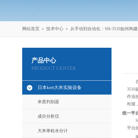
网站首页
＞
技术中心
＞ 从手动到自动化：SH-3510如何
产品中心
PRODUCT CENTER
日本kett大米实验设备
35
作业
米质判别器
衔接
统一平
成分分析仪
平台
大米单粒水分计