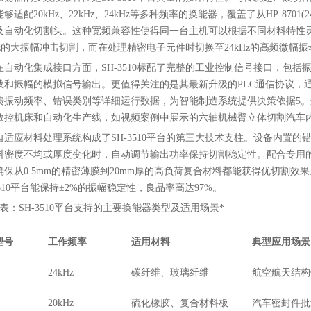
够适配20kHz、22kHz、24kHz等多种频率的换能器，覆盖了从HP-8701(24kHz)
及自动化切割头。这种宽频兼容性使得同一台主机可以根据不同材料特性
kHz的大振幅冲击切割，而在处理精密电子元件时切换至24kHz的高频微幅
在自动化集成接口方面，SH-3510标配了完整的工业控制信号接口，包括振
载和振幅的模拟信号输出。更值得关注的是其最新升级的PLC通信协议，
馈振动频率、错误类别等详细运行数据，为智能制造系统提供决策依据5。这
数控机床和自动化生产线，如视频案例中展示的六轴机械臂立体切割汽车
自适应材料处理系统构成了SH-3510平台的第三大技术支柱。设备内置
料密度不均或厚度变化时，自动调节输出功率保持切割稳定性。配合专用的
确保从0.5mm的精密薄膜到20mm厚的高负荷复合材料都能获得优切割效果
3510平台能保持±2%的振幅稳定性，良品率高达97%。
*表：SH-3510平台支持的主要换能器类型及适用场景*
型号
工作频率
适用材料
典型应用场景
24kHz
碳纤维、玻璃纤维
航空航天结构
20kHz
硫化橡胶、复合材料板
汽车密封件批