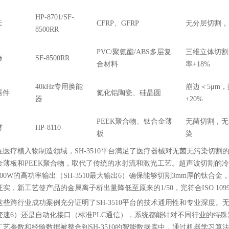
HP-8701/SF-
天
CFRP、GFRP
无分层切割，
8500RR
PVC/聚氨酯/ABS多层复
三维立体切割
饰
SF-8500RR
合材料
率+18%
40kHz专用换能
崩边＜5μm
器件
氮化铝陶瓷、硅晶圆
器
+20%
PEEK聚合物、钛合金薄
无菌切割，无
材
HP-8110
板
染
在医疗植入物制造领域，SH-3510平台满足了医疗器械对无菌无污染切割的苛刻
金薄板和PEEK聚合物，取代了传统的水射流和激光工艺。超声波切割的
500W的高功率输出（SH-3510最大输出6）确保能够切割3mm厚的钛
证实，新工艺使产品的金属离子析出量降低至原来的1/50，完符合ISO 10
这些跨行业成功案例充分证明了SH-3510平台的技术通用性和专业深度。无论是
变速6）还是自动化接口（标准PLC通信），系统都能针对不同行业的特
工艺参数和经验数据被整合到SH-3510的智能数据库中，通过机器学习