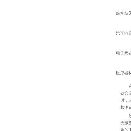
航空航
汽车内
电子元
医疗器
钛合
时，
检测
无级
累的