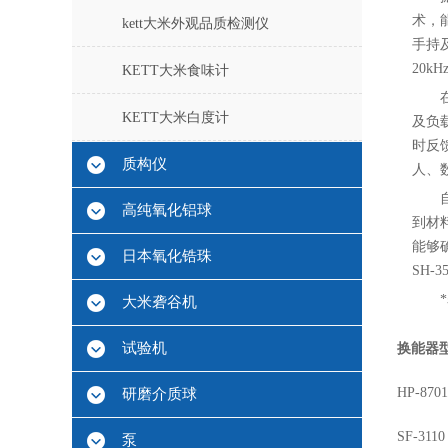
术，能
kett大米外观品质检测仪
手持
20
KETT大米食味计
KETT大米白度计
及负
时反
质构仪
人、
高纯氧化铝球
到材
能够
日本氧化锆珠
SH-
大米砻谷机
试验机
换能器
HP-8701
研磨介质球
SF-3110
泵