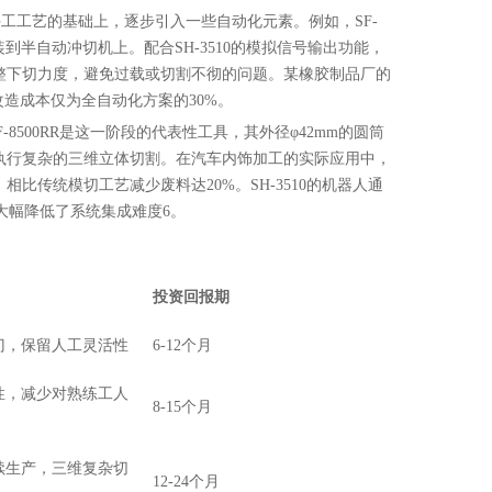
手工工艺的基础上，逐步引入一些自动化元素。例如，SF-
到半自动冲切机上。配合SH-3510的模拟信号输出功能，
整下切力度，避免过载或切割不彻的问题。某橡胶制品厂的
造成本仅为全自动化方案的30%。
-8500RR是这一阶段的代表性工具，其外径φ42mm的圆筒
执行复杂的三维立体切割。在汽车内饰加工的实际应用中，
传统模切工艺减少废料达20%。SH-3510的机器人通
，大幅降低了系统集成难度6。
投资回报期
门，保留人工灵活性
6-12个月
性，减少对熟练工人
8-15个月
续生产，三维复杂切
12-24个月