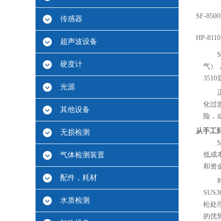
SF-850
传感器
HP-8110
超声波设备
硬度计
气）
35
光源
化过
其他设备
险，
从手工
无损检测
气体检测装置
低成
和资
配件，耗材
SU
水质检测
松处
的优