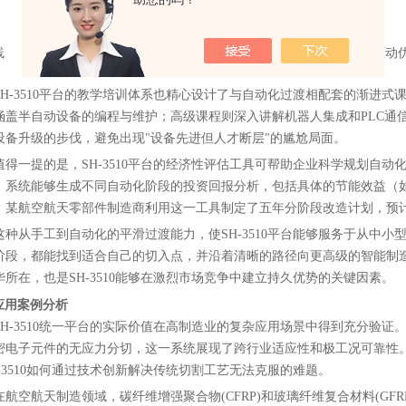
3510
控制
割
多台SH-3510网络化
MES系统对接，实时质
线
数据驱动
部署
量监控
SH-3510平台的教学培训体系也精心设计了与自动化过渡相配套的渐进
涵盖半自动设备的编程与维护；高级课程则深入讲解机器人集成和PLC通
设备升级的步伐，避免出现"设备先进但人才断层"的尴尬局面。
值得一提的是，SH-3510平台的经济性评估工具可帮助企业科学规划自
，系统能够生成不同自动化阶段的投资回报分析，包括具体的节能效益（如SH-
。某航空航天零部件制造商利用这一工具制定了五年分阶段改造计划，预计
这种从手工到自动化的平滑过渡能力，使SH-3510平台能够服务于从中
阶段，都能找到适合自己的切入点，并沿着清晰的路径向更高级的智能制造
华所在，也是SH-3510能够在激烈市场竞争中建立持久优势的关键因素。
应用案例分析
SH-3510统一平台的实际价值在高制造业的复杂应用场景中得到充分验
密电子元件的无应力分切，这一系统展现了跨行业适应性和极工况可靠性
H-3510如何通过技术创新解决传统切割工艺无法克服的难题。
在航空航天制造领域，碳纤维增强聚合物(CFRP)和玻璃纤维复合材料(G