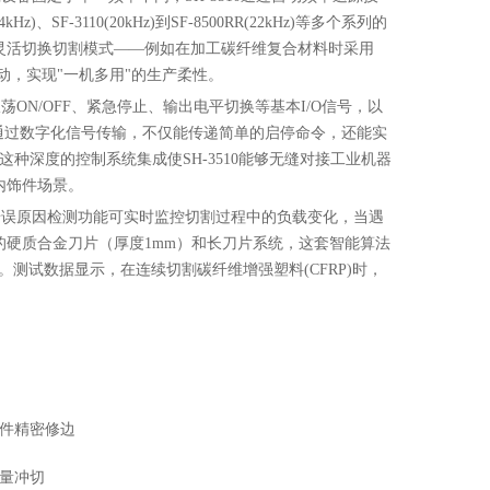
、SF-3110(20kHz)到SF-8500RR(22kHz)等多个系列的
灵活切换切割模式——例如在加工碳纤维复合材料时采用
振动，实现"一机多用"的生产柔性。
荡ON/OFF、紧急停止、输出电平切换等基本I/O信号，以
通过数字化信号传输，不仅能传递简单的启停命令，还能实
种深度的控制系统集成使SH-3510能够无缝对接工业机器
内饰件场景。
的错误原因检测功能可实时监控切割过程中的负载变化，当遇
硬质合金刀片（厚度1mm）和长刀片系统，这套智能算法
。测试数据显示，在连续切割碳纤维增强塑料(CFRP)时，
件精密修边
量冲切