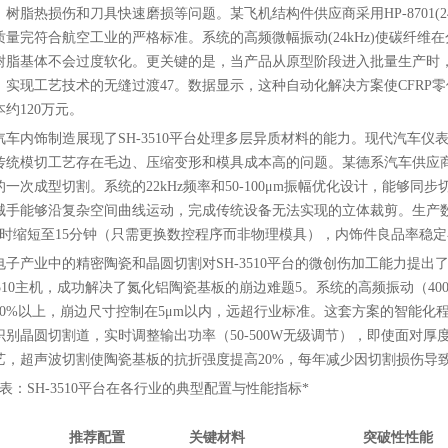
树脂热损伤和刀具快速磨损等问题。某飞机结构件供应商采用HP-8701(24k
质量完符合航空工业的严格标准。系统的高频微幅振动(24kHz)使碳纤维在
树脂基体不会过度软化。更关键的是，当产品从原型阶段进入批量生产时，同一套
，实现工艺技术的无缝过渡47。数据显示，这种自动化解决方案使CFRP
约120万元。
汽车内饰制造展现了SH-3510平台处理多层异质材料的能力。现代汽车仪
传统模切工艺存在毛边、压缩变形和模具成本高的问题。某德系汽车供应商引入SF
的一次成型切割。系统的22kHz频率和50-100μm振幅优化设计，能够
械手能够沿复杂空间曲线运动，完成传统设备无法实现的立体裁剪。生产数
小时缩短至15分钟（只需更换数控程序而非物理模具），内饰件良品率稳定在
电子产业中的精密陶瓷和晶圆切割对SH-3510平台的微创伤加工能力提出
-3510主机，成功解决了氮化铝陶瓷基板的崩边难题5。系统的高频振动（40
60%以上，崩边尺寸控制在5μm以内，远超行业标准。这套方案的智能化
识别晶圆切割道，实时调整输出功率（50-500W无级调节），即使面对厚
艺，超声波切割使陶瓷基板的抗折强度提高20%，每年减少因切割损伤导致
*表：SH-3510平台在各行业的典型配置与性能指标*
推荐配置
关键材料
突破性性能