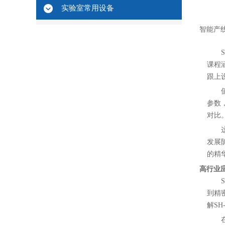
实验室常用设备
智能产
课程
跟上
参数
对比
发展
的精
高行业
到精
解S