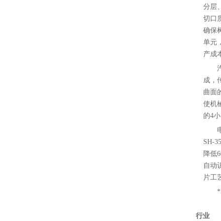
分层、
切口
确保
单元
产成本
成，
曲面
使机
的4
SH
降低
自动
片工
行业