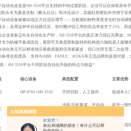
半自动化改造是SH-3510平台支持的中间过渡阶段。企业可以在保留原有
10切割头专为垂直压制（断头台法）和冲压设计，其圆柱形硬铝外壳便于安装
半自动设备能够实现压力自适应调节——当检测到材料厚度变化时自动调
显示，采用这种半自动模式后，密封圈冲切工序的良品率提升了15%，而改
当企业准备迈向全自动化生产时，SH-3510平台的真正潜力得以完释放。SF
计专为机械手集成优化，尾部可无角度限制旋转的机构使六轴机器人能够
自动化单元可以精准地沿着曲面裁剪仪表板蒙皮，切口光滑无需二次处理，相比
口标准化程度高，支持与ABB、FANUC、KUKA等主流品牌的直接对接
*表：SH-3510平台不同阶段自动化升级的特点与收益*
段
核心设备
典型配置
主要优势
割
HP-8701+SH-3510
手持切割，人工操作
低成本入
冲床/压机集成，半自动
提升一致
化
SF-3110+SH-3510
送料
的依赖
欢迎您！
SF-8500RR+SH-
六轴机器人集成，PLC
24小时连
来自局域网的朋友！有什么可以帮
化
助您的吗？