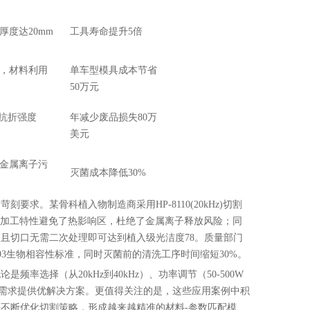
厚度达20mm
工具寿命提升5倍
，材料利用
单车型模具成本节省
50万元
，抗折强度
年减少废品损失80万
美元
金属离子污
灭菌成本降低30%
要求。某骨科植入物制造商采用HP-8110(20kHz)切割
冷加工特性避免了热影响区，杜绝了金属离子释放风险；同
合金，且切口无需二次处理即可达到植入级光洁度78。质量部门
993生物相容性标准，同时灭菌前的清洗工序时间缩短30%。
频率选择（从20kHz到40kHz）、功率调节（50-500W
殊需求提供优解决方案。更值得关注的是，这些应用案例中积
算法不断优化切割策略，形成越来越精准的材料-参数匹配模