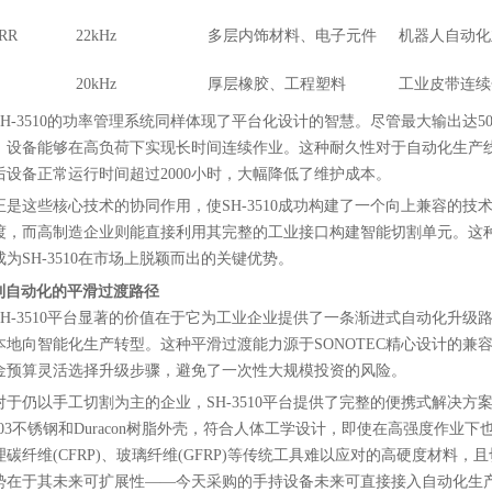
0RR
22kHz
多层内饰材料、电子元件
机器人自动化
20kHz
厚层橡胶、工程塑料
工业皮带连续
SH-3510的功率管理系统同样体现了平台化设计的智慧。尽管最大输出达
，设备能够在高负荷下实现长时间连续作业。这种耐久性对于自动化生产线
10后设备正常运行时间超过2000小时，大幅降低了维护成本。
正是这些核心技术的协同作用，使SH-3510成功构建了一个向上兼容的
渡，而高制造企业则能直接利用其完整的工业接口构建智能切割单元。这
成为SH-3510在市场上脱颖而出的关键优势。
到自动化的平滑过渡路径
SH-3510平台显著的价值在于它为工业企业提供了一条渐进式自动化升
本地向智能化生产转型。这种平滑过渡能力源于SONOTEC精心设计的
金预算灵活选择升级步骤，避免了一次性大规模投资的风险。
对于仍以手工切割为主的企业，SH-3510平台提供了完整的便携式解决方案。
S303不锈钢和Duracon树脂外壳，符合人体工学设计，即使在高强度作业下
理碳纤维(CFRP)、玻璃纤维(GFRP)等传统工具难以应对的高硬度材料
势在于其未来可扩展性——今天采购的手持设备未来可直接接入自动化生