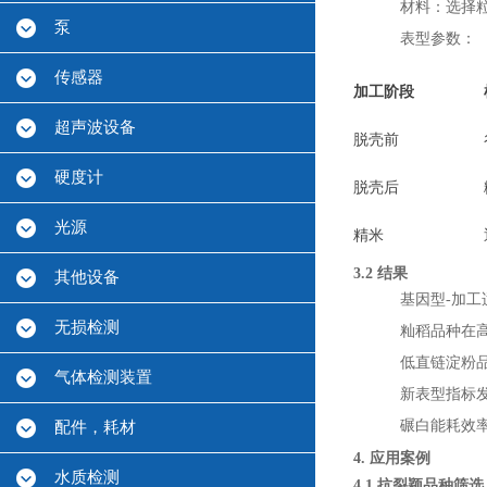
材料：选择粒
泵
表型参数：
传感器
加工阶段
超声波设备
脱壳前
硬度计
脱壳后
光源
精米
3.2 结果
其他设备
基因型-加工
无损检测
籼稻品种在高速
低直链淀粉品
气体检测装置
新表型指标
碾白能耗效率
配件，耗材
4. 应用案例
水质检测
4.1 抗裂颖品种筛选