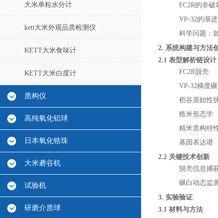
大米单粒水分计
FC2R的非
VP-32的
kett大米外观品质检测仪
科学问题：
2. 系统构建与方法
KETT大米食味计
2.1 表型解析链设计
FC2R脱壳
KETT大米白度计
VP-32梯度
质构仪
稻谷原始性
糙米形态学
高纯氧化铝球
精米质构特
日本氧化锆珠
基因表达谱
2.2 关键技术创新
大米砻谷机
脱壳信息捕获
碾白动态监测：
试验机
3. 实验验证
研磨介质球
3.1 材料与方法