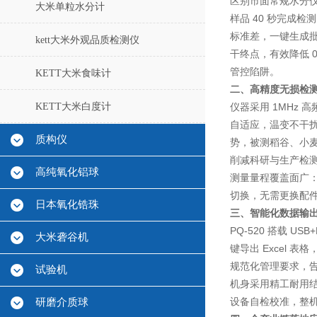
区别市面常规水分仪只
大米单粒水分计
样品 40 秒完成
标准差，一键生成
kett大米外观品质检测仪
干终点，有效降低 
管控陷阱。
KETT大米食味计
二、高精度无损检测
KETT大米白度计
仪器采用 1MHz 
自适应，温变不干
质构仪
势，被测稻谷、小
削减科研与生产检
高纯氧化铝球
测量量程覆盖面广：精
切换，无需更换配
日本氧化锆珠
三、智能化数据输
PQ-520 搭载 
大米砻谷机
键导出 Excel 
规范化管理要求，
试验机
机身采用精工耐用
设备自检校准，整
研磨介质球