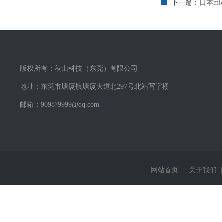
下一篇：
日本mi
版权所有：秋山科技（东莞）有限公司
地址：东莞市塘厦镇塘厦大道北297号北站写字楼
邮箱：909879999@qq.com
网站首页
|
关于我们
|