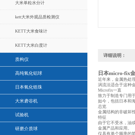
大米单粒水分计
kett大米外观品质检测仪
KETT大米食味计
KETT大米白度计
详细说明：
质构仪
日本micro-f
高纯氧化铝球
近年来，金属热处理
涡流法适合于这种
日本氧化锆珠
Microfix一直
致力于制造专门用
大米砻谷机
如今，包括日本和
总览
金属结构的非破坏性
试验机
特征
由于它不受水，油
金属产品和应用。
研磨介质球
仅具有单个频率的