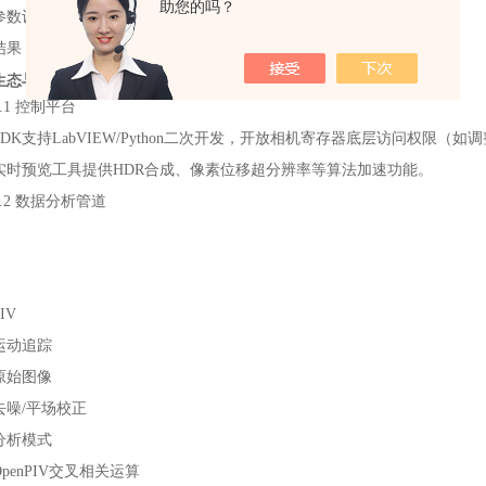
助您的吗？
参数设置：640×120@40,000fps，外部LED脉冲光源同步触发。
结果：通过PIV后处理获得涡量场，空间分辨率达0.1mm²/vector。
件生态与工作流
4.1 控制平台
SDK支持LabVIEW/Python二次开发，开放相机寄存器底层访问权限（如
实时预览工具提供HDR合成、像素位移超分辨率等算法加速功能。
4.2 数据分析管道
IV
运动追踪
原始图像
去噪/平场校正
分析模式
OpenPIV交叉相关运算