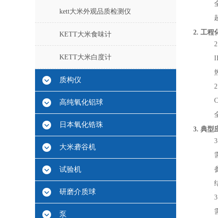
kett大米外观品质检测仪
2. 工
KETT大米食味计
KETT大米白度计
质构仪
高纯氧化铝球
日本氧化锆珠
3. 典
大米砻谷机
试验机
研磨介质球
泵