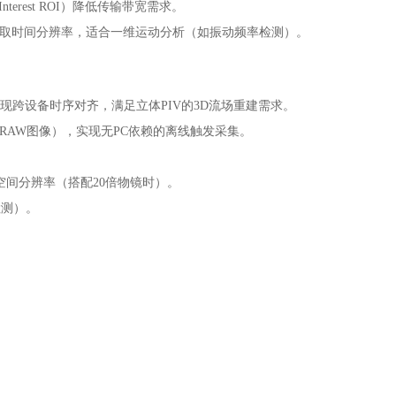
Interest ROI）降低传输带宽需求。
分辨率换取时间分辨率，适合一维运动分析（如振动频率检测）。
发实现跨设备时序对齐，满足立体PIV的3D流场重建需求。
辨率RAW图像），实现无PC依赖的离线触发采集。
l的空间分辨率（搭配20倍物镜时）。
检测）。
。