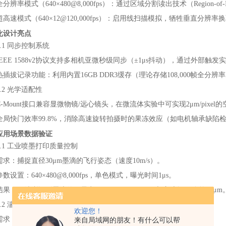
全分辨率模式（640×480@8,000fps）：通过区域分割读出技术（Region-of-
超高速模式（640×12@120,000fps）：启用线扫描模拟，牺牲垂直
程化设计亮点
2.1 同步控制系统
IEEE 1588v2协议支持多相机亚微秒级同步（±1μs抖动），通过外部触
热插拔记录功能：利用内置16GB DDR3缓存（理论存储108,000帧全分
2.2 光学适配性
C-Mount接口兼容显微物镜/远心镜头，在微流体实验中可实现2μm/pixe
全局快门效率99.8%，消除高速旋转拍摄时的果冻效应（如电机轴承缺陷
型应用场景数据验证
3.1 工业喷墨打印质量控制
需求：捕捉直径30μm墨滴的飞行姿态（速度10m/s）。
参数设置：640×480@8,000fps，单色模式，曝光时间1μs。
结果：可清晰识别墨滴的卫星点（Satellite Droplet）与主滴间距偏差±5μm
3.2 湍流涡旋结构研究
欢迎您！
需求：追踪水中涡旋演变过程（时间尺度50μs）。
来自局域网的朋友！有什么可以帮