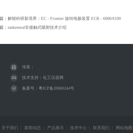
篇：
解锁科研新境界：EC - Frontier 旋转电极装置 ECR - 6000/6100
篇：
tankenseal非接触式吸附技术介绍
传真：
技术支持：
化工仪器网
备案号：
粤ICP备20060244号
关于我们
|
新闻动态
|
产品展示
|
技术中心
|
联系我们
|
网站地图