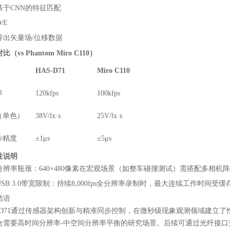
基于CNN的特征匹配
/E
导出矢量场/位移数据
比（vs Phantom Miro C110）
HAS-D71
Miro C110
率
120kfps
100kfps
（单色）
38V/lx·s
25V/lx·s
步精度
±1μs
±5μs
限性说明
分辨率瓶颈：640×480像素在宏观场景（如整车碰撞测试）需搭配多相机
USB 3.0带宽限制：持续8,000fps全分辨率录制时，最大连续工作时间受
结语
S-D71通过传感器架构创新与精准同步控制，在微秒级现象观测领域建立
合需要高时间分辨率-中空间分辨率平衡的研究场景。后续可通过光纤接口