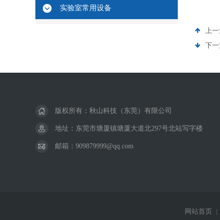
实验室常用设备
上一
下一
版权所有：秋山科技（东莞）有限公司
地址：东莞市塘厦镇塘厦大道北297号北站写字楼
邮箱：909879999@qq.com
网站首页
|