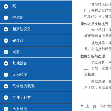
补偿技术应
泵
阻，并在测量结
电压端分开，减
传感器
操作人员技能提升
超声波设备
专业培训：操
够正确选择测量
硬度计
规范操作：
差。在连接和断
光源
数据分析与处理
误差分析：
其他设备
正。例如，若发
量精度。
无损检测
数据滤波：
气体检测装置
声干扰，使测量
配件，耗材
上一篇：
日本大
水质检测