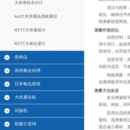
大米单粒水分计
清洁与检查：
老化，确保信号
kett大米外观品质检测仪
致测量精度降低
KETT大米食味计
测量环境优化
温度控制：
KETT大米白度计
境中进行，如使用
值波动，从而提
质构仪
湿度管理：高
间较为适宜。可
高纯氧化铝球
电磁屏蔽：外
金属屏蔽罩对仪
日本氧化锆珠
测量方法改进
大米砻谷机
多次测量取
影响。例如，对同
试验机
采用合适的测
量程。选择量程
研磨介质球
逐步减小量程，