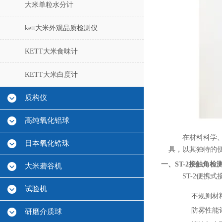
大米单粒水分计
kett大米外观品质检测仪
KETT大米食味计
KETT大米白度计
质构仪
高纯氧化铝球
在材料科学、
日本氧化锆珠
具，以其独特的
一、ST-2接触角
大米砻谷机
ST-2便携
试验机
不规则材
防雾性能
研磨介质球