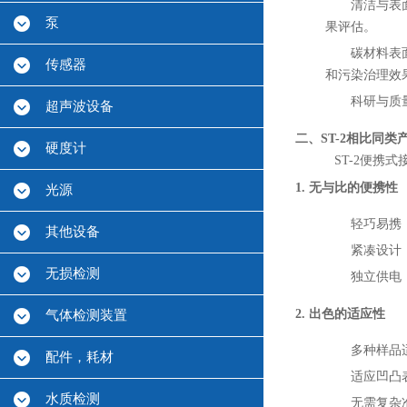
清洁与表
泵
果评估。
碳材料表
传感器
和污染治理效
科研与质
超声波设备
二、ST-2相比同类
硬度计
ST-2便
1. 无与比的便携性
光源
轻巧易携
其他设备
紧凑设计
无损检测
独立供电
2. 出色的适应性
气体检测装置
多种样品
配件，耗材
适应凹凸
水质检测
无需复杂